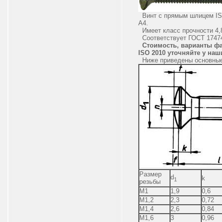
Винт с прямым шлицем ISO
А4.
Имеет класс прочности 4,8;
Соответствует ГОСТ 17474
Стоимость, варианты ф
ISO 2010 уточняйте у на
Ниже приведены основные 
Размер
d
k
1
резьбы
М1
1,9
0,6
М1,2
2,3
0,72
М1,4
2,6
0,84
М1,6
3
0,96